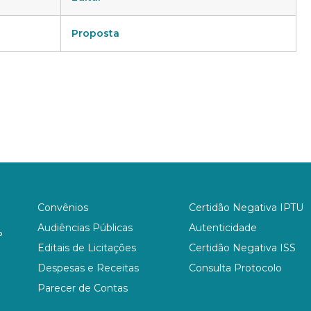
Proposta
TRANSPARÊNCIA
SERVIÇOS
Convênios
Certidão Negativa IPTU
Audiências Públicas
Autenticidade
P
Editais de Licitações
Certidão Negativa ISS
Despesas e Receitas
Consulta Protocolo
Parecer de Contas