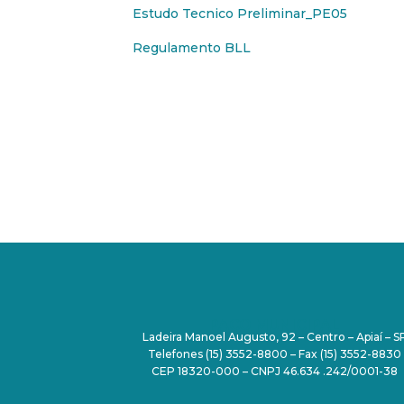
Estudo Tecnico Preliminar_PE05
Regulamento BLL
PAÇO MUNICIPAL
Ladeira Manoel Augusto, 92 – Centro – Apiaí – S
Telefones (15) 3552-8800 – Fax (15) 3552-8830
CEP 18320-000 – CNPJ 46.634 .242/0001-38