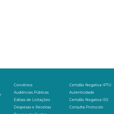
TRANSPARÊNCIA
SERVIÇOS
Convênios
Certidão Negativa IPTU
Audiências Públicas
Autenticidade
P
Editais de Licitações
Certidão Negativa ISS
Despesas e Receitas
Consulta Protocolo