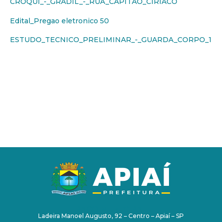
CROQUI_-_GRADIL_-_RUA_CAPITAO_CIRIACO
Edital_Pregao eletronico 50
ESTUDO_TECNICO_PRELIMINAR_-_GUARDA_CORPO_1
PAÇO MUNICIPAL
Ladeira Manoel Augusto, 92 – Centro – Apiaí – SP