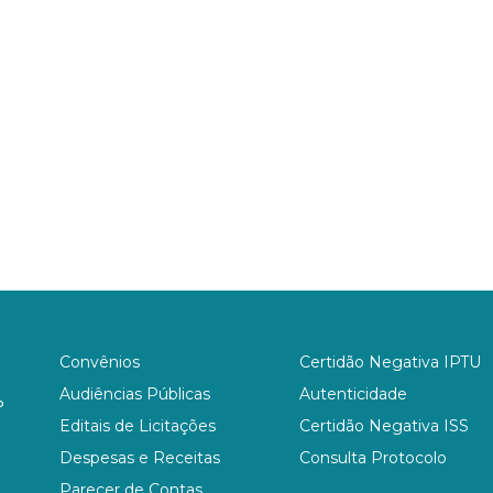
TRANSPARÊNCIA
SERVIÇOS
Convênios
Certidão Negativa IPTU
Audiências Públicas
Autenticidade
P
Editais de Licitações
Certidão Negativa ISS
Despesas e Receitas
Consulta Protocolo
Parecer de Contas