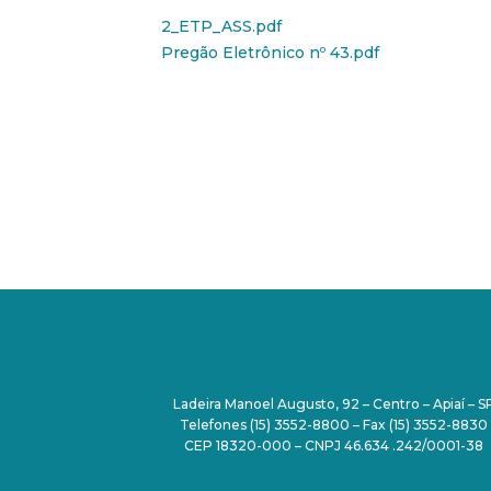
2_ETP_ASS.pdf
Pregão Eletrônico nº 43.pdf
PAÇO MUNICIPAL
Ladeira Manoel Augusto, 92 – Centro – Apiaí – S
Telefones (15) 3552-8800 – Fax (15) 3552-8830
CEP 18320-000 – CNPJ 46.634 .242/0001-38