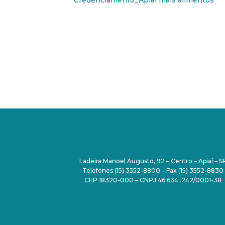
Credenciamento_Apiai mais alimentos
PAÇO MUNICIPAL
Ladeira Manoel Augusto, 92 – Centro – Apiaí – S
Telefones (15) 3552-8800 – Fax (15) 3552-8830
CEP 18320-000 – CNPJ 46.634 .242/0001-38